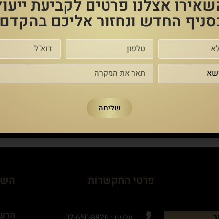
שאירו אצלנו פרטים לקביעת ייעוץ
סניף החדש ונחזור אליכם בהקדם!
נקבעה בתיאום עם משרד החינוך.
תנאי הפוליסה מגדירים כי הכיסוי יינתן לכל ילד החל מג
ית הספר או לא, בין אם התרחש בשעות הלימודים או אחר הצהרים ואף 
זי נכות – זמנית או קבועה, נדרש לטיפול רפואי וכדומה, יזכו את הת
ואית, אינם נכללים כפיצוי תחת פוליסה זו.
שליחה
פרטי התקשרות
השא
הרשמ
ר
טלפון : 02-650-8826