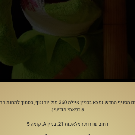
מיקום הסניף החדש נמצא בבניין איילה 360 מול יוחננוף, בסמוך לתח
שבפאתי מודיעין.
גיל שלוש), ייתכן ששמתם לב לתשלום השנתי הנדרש מכם עבור ביטוח 
אישיות קבוצתי אחיד. אף־על־פי שהתשלום עבור הביטוח הזה משולם על
רחוב שדרות המלאכות 21, בניין A, קומה 5
עם מערכת התביעות של חברת הביטוח.