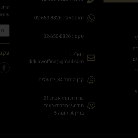
הרשמו
שוטפי
וואטסאפ : 02-650-8826
פקס : 02-650-8826
ין
דה
עקבו
דוא"ל :
ים
didilawoffice@gmail.com
י
קרן היסוד 34, ירושלים
י
שדרות המלאכות 21,
מודיעין-מכבים-רעות
בניין A, קומה 5