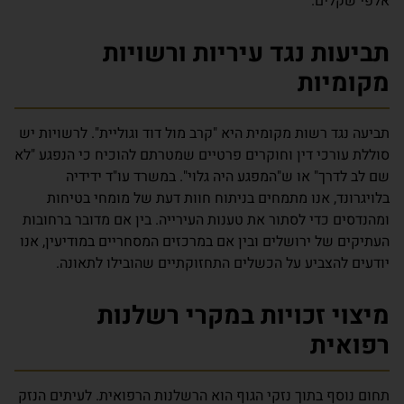
אלפי שקלים.
תביעות נגד עיריות ורשויות
מקומיות
תביעה נגד רשות מקומית היא "קרב מול דוד וגוליית". לרשויות יש
סוללת עורכי דין וחוקרים פרטיים שמטרתם להוכיח כי הנפגע "לא
שם לב לדרך" או ש"המפגע היה גלוי". במשרד עו"ד ידידיה
בלויגרונד, אנו מתמחים בניתוח חוות דעת של מומחי בטיחות
ומהנדסים כדי לסתור את טענות העירייה. בין אם מדובר ברחובות
העתיקים של ירושלים ובין אם במרכזים המסחריים במודיעין, אנו
יודעים להצביע על הכשלים התחזוקתיים שהובילו לתאונה.
מיצוי זכויות במקרי רשלנות
רפואית
תחום נוסף בתוך נזקי הגוף הוא הרשלנות הרפואית. לעיתים הנזק