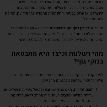
בורות פתוחים, מדרכות עקומות, תאורה לקויה או רטיבות בבתי
עסק. כאשר מדובר בערים בעלות טופוגרפיה מורכבת כמו
ירושלים, או ערים בבנייה והתפתחות מתמדת כמו מודיעין, הסיכון
למפגעים גדל.
משרד
עורך דין נזקי גוף בירושלים
נדרש לא פעם להוכיח כי
הפציעה לא הייתה "גזירת גורל", אלא תוצאה ישירה של רשלנות
המשותפת לעירייה, לחברת התשתית או לבעל נכס פרטי.
מהי רשלנות וכיצד היא מתבטאת
בנזקי גוף?
לפי פקודת הנזיקין, כדי לזכות בפיצוי כספי בתביעת נזקי גוף,
עלינו להוכיח שלושה אלמנטים מרכזיים:
חובת זהירות:
האם הגוף שנתבע (למשל עיריית ירושלים או
עיריית מודיעין-מכבים-רעות) היה מחויב לדאוג לתקינות
המקום? התשובה היא כמעט תמיד כן.
הפרת החובה (התרשלות):
האם הגוף ידע על המפגע או