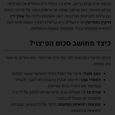
הגופני אינו נגרם ברחוב, אלא בין כותלי בית החולים או המרפאה.
אבחון מאוחר, מתן תרופה שגויה או אי-מתן הסבר על סיכוני ניתוח
הם עילות לתביעות מורכבות. כאן, חשיבות הליווי של
עורך דין
נזיקין במודיעין
או ירושלים היא קריטית לצורך השגת חוות דעת
רפואית ממומחה בכיר שתתמוך בטענת הרשלנות.
כיצד מחושב סכום הפיצוי?
סכום הפיצוי בתביעות נזקי גוף אינו שרירותי. הוא מורכב מראשי
נזק שונים:
כאב וסבל:
פיצוי על הסבל הפיזי והנפשי שעבר הנפגע.
הפסדי שכר:
חישוב אובדן ההשתכרות לעבר ולעתיד
(במיוחד אם נותרה נכות צמיתה).
עזרת צד ג':
תשלום עבור סיוע שניתן לנפגע על ידי בני
משפחה או מטפלים בשכר.
הוצאות רפואיות ונסיעות:
החזר על כל הוצאה שנגרמה
כתוצאה מהתאונה.