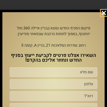
תאונות דרכים ואופנוע
מיקום הסניף החדש נמצא בבניין איילה 360 מול
יוחננוף, בסמוך לתחנת הרכבת שבפאתי מודיעין.
רחוב שדרות המלאכות 21, בניין A, קומה 5
השאירו אצלנו פרטים לקביעת ייעוץ בסניף
החדש ונחזור אליכם בהקדם!
הילד שלכם נפגע בתאונה – המדריך
המלא להורים על זכויות, תביעות
וניהול הפיצוי
קרא עוד »