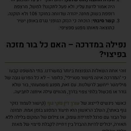
היה אמור לדעת עליו, ולא פעל לתקונו? למשל, מרצפת
רופפת בשוק מחנה יהודה שדווחה במוקד 106 ולא תוקנה.
קשר סיבתי:
הוכחה כי הנזק הגופני נגרם באופן ישיר
כתוצאה מאותו מפגע ספציפי.
נפילה במדרכה – האם כל בור מזכה
בפיצוי?
זוהי אחת השאלות הנפוצות ביותר במשרדנו. בתי המשפט קבעו
כי "המדרכה אינה מישור סטרילי", כלומר – לא כל הפרש גובה של
מילימטר ייחשב לרשלנות. עם זאת, מפגע משמעותי, בור שלא
גודר או מכשול בלתי צפוי בדרך, מהווים עילה איתנה לתביעה.
כאשר ניגשים לייצוג של
עורך דין נזקי גוף
(קישור לעמוד נזקי
גוף באתר), השלב הראשון הוא תיעוד המפגע בזמן אמת. תמונה
של הבור עם סרגל למדידת עומק, או צילום של המקום בלילה ללא
תאורה, יכולים להיות ההבדל בין דחייה לקבלת פיצוי של מאות