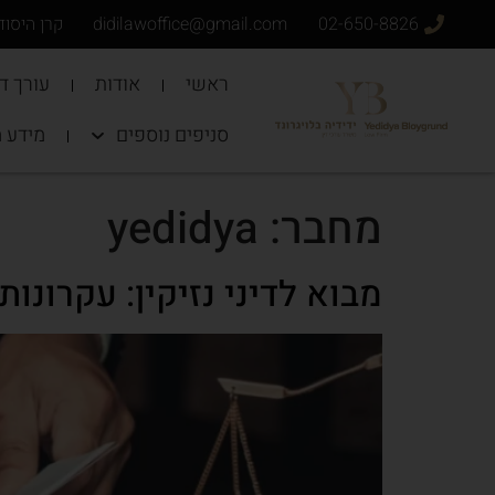
02-650-8826
didilawoffice@gmail.com
קרן היסוד 34 ירושל
ראשי
אודות
עורך די
סניפים נוספים
מידע 
מחבר:
yedidya
מבוא לדיני נזיקין: עקרונו